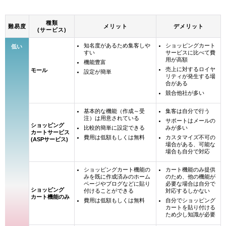
種類
難易度
メリット
デメリット
(サービス)
知名度があるため集客しや
ショッピングカート
低い
すい
サービスに比べて費
用が高額
機能豊富
売上に対するロイヤ
モール
設定が簡単
リティが発生する場
合がある
競合他社が多い
基本的な機能（作成～受
集客は自分で行う
注）は用意されている
サポートはメールの
ショッピング
比較的簡単に設定できる
みが多い
カートサービス
費用は低額もしくは無料
カスタマイズ不可の
(ASPサービス)
場合がある、可能な
場合も自分で対応
ショッピングカート機能の
カート機能のみ提供
みを既に作成済みのホーム
のため、他の機能が
ページやブログなどに貼り
必要な場合は自分で
ショッピング
付けることができる
対応するしかない
カート機能のみ
費用は低額もしくは無料
自分でショッピング
カートを貼り付ける
ため少し知識が必要