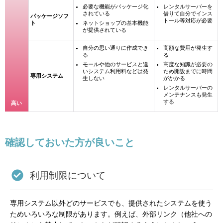
必要な機能がパッケージ化
レンタルサーバーを
されている
借りて自分でインス
パッケージソフ
トール等対応が必要
ト
ネットショップの基本機能
が提供されている
自分の思い通りに作成でき
高額な費用が発生す
る
る
モールや他のサービスと違
高度な知識が必要の
いシステム利用料などは発
ため開設までに時間
専用システム
生しない
がかかる
レンタルサーバーの
メンテナンスも発生
する
高い
確認しておいた方が良いこと
利用制限について
専用システム以外どのサービスでも、提供されたシステムを使う
ためいろいろな制限があります。例えば、外部リンク（他社への