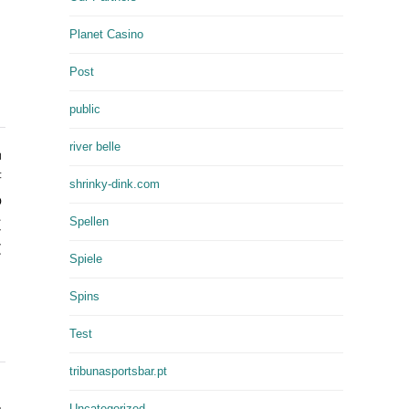
Planet Casino
Post
public
river belle
品
書
shrinky-dink.com
の
Spellen
道
文
Spiele
Spins
Test
tribunasportsbar.pt
Uncategorized