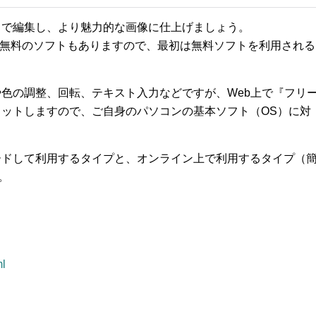
トで編集し、より魅力的な画像に仕上げましょう。
外に、無料のソフトもありますので、最初は無料ソフトを利用される
色の調整、回転、テキスト入力などですが、Web上で『フリ
ットしますので、ご自身のパソコンの基本ソフト（OS）に対
ードして利用するタイプと、オンライン上で利用するタイプ（
。
ml