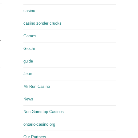
casino
casino zonder crucks
Games
ー
Giochi
guide
簡
Jeux
Mr Run Casino
News
Non Gamstop Casinos
ontario-casino.org
Our Partners