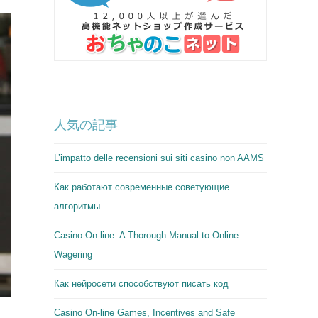
人気の記事
L’impatto delle recensioni sui siti casino non AAMS
Как работают современные советующие
алгоритмы
Casino On-line: A Thorough Manual to Online
Wagering
Как нейросети способствуют писать код
Casino On-line Games, Incentives and Safe