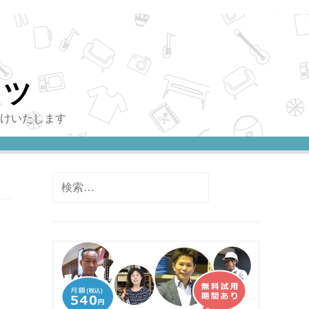
コツ
けいたします
検
索: