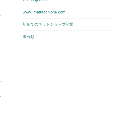
す
www.ilmattacchione.com
で
も
初めてのネットショップ開業
未分類
た
を
防
必
」