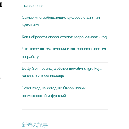
開
Transactions
Самые многообещающие цифровые занятия
будущего
Как нейросети способствуют разрабатывать код
Что такое автоматизация и как она сказывается
на работу
Betty Spin recenzija otkriva inovativnu igru koja
mijenja iskustvo klađenja
の
1xbet вход на сегодня: Обзор новых
ま
возможностей и функций
ト
新着の記事