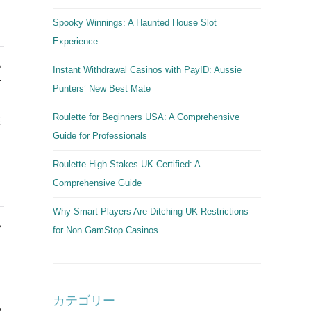
Spooky Winnings: A Haunted House Slot
Experience
い
Instant Withdrawal Casinos with PayID: Aussie
有
Punters’ New Best Mate
Roulette for Beginners USA: A Comprehensive
選
Guide for Professionals
Roulette High Stakes UK Certified: A
Comprehensive Guide
Why Smart Players Are Ditching UK Restrictions
か
for Non GamStop Casinos
カテゴリー
め