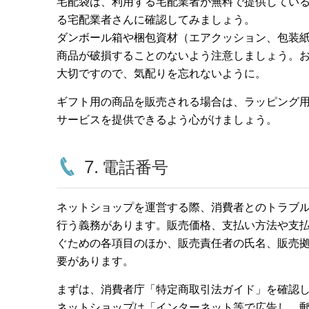
宅配袋は、利用する宅配業者が無料で提供してい
る宅配業者さんに確認してみましょう。
ダンボール箱や梱包資材（エアクッション、包装
商品が破損することのないよう注意しましょう。
大切ですので、気配りを忘れないように。
ギフト用の商品を販売される場合は、ラッピング
サービスを提供できるよう心がけましょう。
7.
電話番号
ネットショップを運営する際、消費者とのトラブ
行う義務があります。販売価格、支払い方法や支
ぐための各項目のほか、販売責任者の氏名、販売
要があります。
まずは、消費者庁「特定商取引法ガイド」を確認
ネットショップは「インターネット等で広告し、