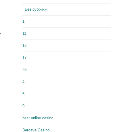
く
! Без рубрики
1
数
11
で
用
12
さ
17
25
4
6
9
best online casino
Betcave Casino