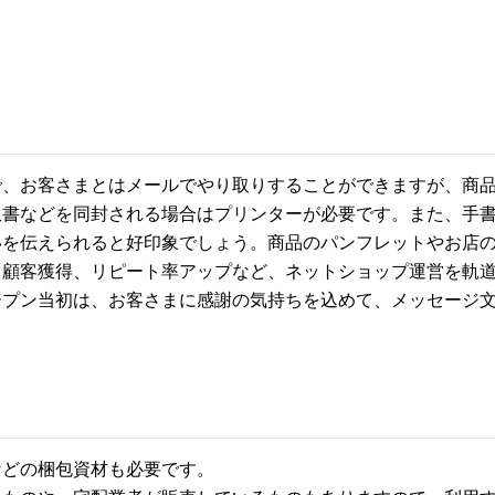
で、お客さまとはメールでやり取りすることができますが、商
収書などを同封される場合はプリンターが必要です。また、手
いを伝えられると好印象でしょう。商品のパンフレットやお店
、顧客獲得、リピート率アップなど、ネットショップ運営を軌
ープン当初は、お客さまに感謝の気持ちを込めて、メッセージ
などの梱包資材も必要です。