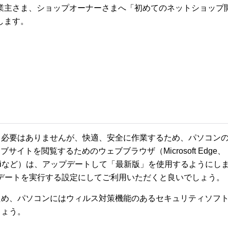
業主さま、ショップオーナーさまへ「初めてのネットショップ
します。
く必要はありませんが、快適、安全に作業するため、パソコン
ブサイトを閲覧するためのウェブブラウザ（Microsoft Edge、
Chrome、Safariなど）は、アップデートして「最新版」を使用するようにし
デートを実行する設定にしてご利用いただくと良いでしょう。
ため、パソコンにはウィルス対策機能のあるセキュリティソフ
しょう。