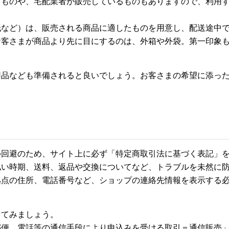
るものや、宅配業者が販売しているものもありますので、利用
紙など）は、販売される商品に適したものを用意し、配送途中
お客さまが商品より先に目にするのは、外箱や外袋。第一印象
用品なども準備されると良いでしょう。お客さまの希望に添っ
ル回避のため、サイト上に必ず「特定商取引法に基づく表記」
払い時期、送料、返品や交換についてなど、トラブルを未然に
拠点の住所、電話番号など、ショップの連絡先情報を表示する
してみましょう。
郵便、電話等の通信手段により申込みを受ける取引＝通信販売