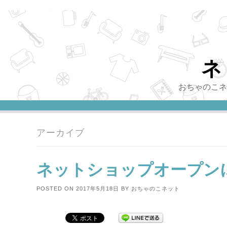
Skip
to
content
ネ
おちゃのこネ
アーカイブ
ネットショップオープン
POSTED ON
2017年5月18日
BY
おちゃのこネット