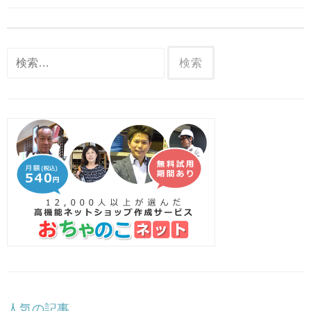
ー
シ
検
ョ
索:
ン
人気の記事