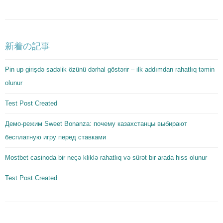
新着の記事
Pin up girişdə sadəlik özünü dərhal göstərir – ilk addımdan rahatlıq təmin
olunur
Test Post Created
Демо-режим Sweet Bonanza: почему казахстанцы выбирают
бесплатную игру перед ставками
Mostbet casinoda bir neçə kliklə rahatlıq və sürət bir arada hiss olunur
Test Post Created