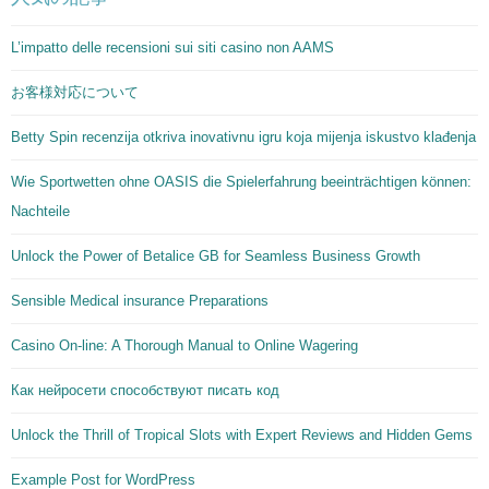
L’impatto delle recensioni sui siti casino non AAMS
お客様対応について
Betty Spin recenzija otkriva inovativnu igru koja mijenja iskustvo klađenja
Wie Sportwetten ohne OASIS die Spielerfahrung beeinträchtigen können:
Nachteile
Unlock the Power of Betalice GB for Seamless Business Growth
Sensible Medical insurance Preparations
Casino On-line: A Thorough Manual to Online Wagering
Как нейросети способствуют писать код
Unlock the Thrill of Tropical Slots with Expert Reviews and Hidden Gems
Example Post for WordPress